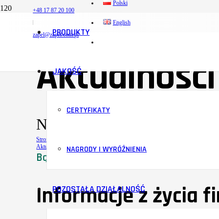
Polski
+48 17 87 20 100
English
PRODUKTY
zapel@zapel.com.pl
Aktualności
JAKOŚĆ
CERTYFIKATY
Nowoczesna firma – Innowac
Strona główna
Aktualności
NAGRODY I WYRÓŻNIENIA
Bądź na bieżąco
Informacje z życia f
POZOSTAŁA DZIAŁALNOŚĆ