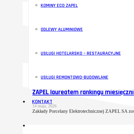
KOMINY ECO ZAPEL
ODLEWY ALUMINIOWE
Zawiadomienie o Zwyczajnym Walnym
14 maja, 2026
Zarząd Spółki Akcyjnej Zakłady Porcelany Elektro
USŁUGI HOTELARSKO – RESTAURACYJNE
USŁUGI REMONTOWO-BUDOWLANE
ZAPEL laureatem rankingu miesięczn
KONTAKT
14 maja, 2026
Zakłady Porcelany Elektrotechnicznej ZAPEL SA zo