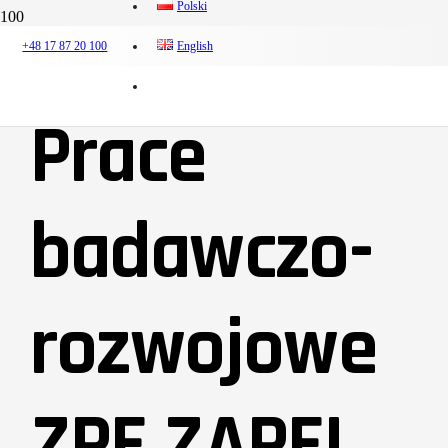
Polski
+48 17 87 20 100
English
Prace
badawczo-
rozwojowe
ZPE ZAPEL