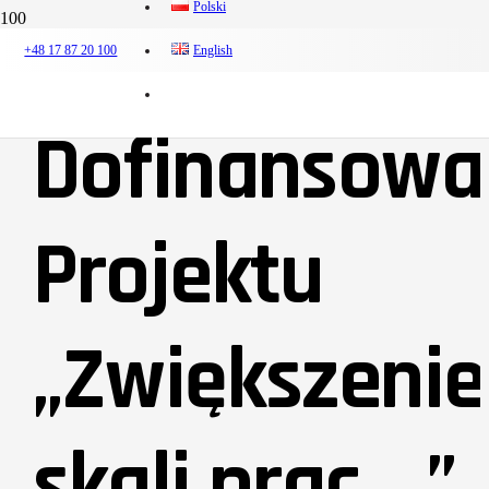
Polski
+48 17 87 20 100
English
Dofinansowa
Projektu
„Zwiększenie
skali prac …”